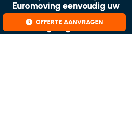
Euromoving eenvoudig uw
verhuizing snel en voordelig
OFFERTE AANVRAGEN
geregeld!
Home
Onze Diensten
Over ons
Blog
Contact