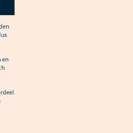
nden
dus
n en
ch
erdeel
n