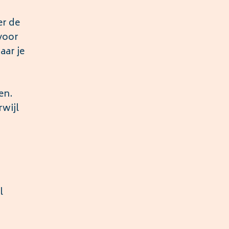
er de
voor
aar je
en.
wijl
l