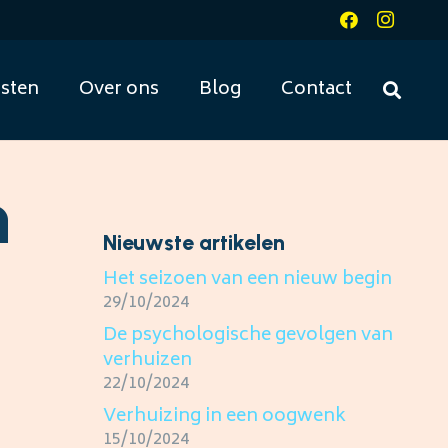
sten
Over ons
Blog
Contact
n
Nieuwste artikelen
Het seizoen van een nieuw begin
29/10/2024
De psychologische gevolgen van
verhuizen
22/10/2024
Verhuizing in een oogwenk
15/10/2024