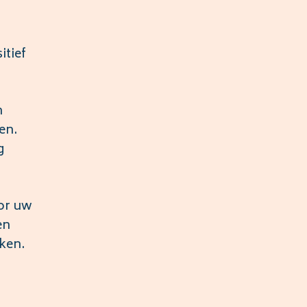
itief
n
en.
g
oor uw
en
jken.