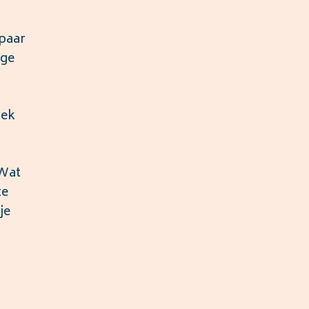
 paar
ige
rek
 Wat
te
je