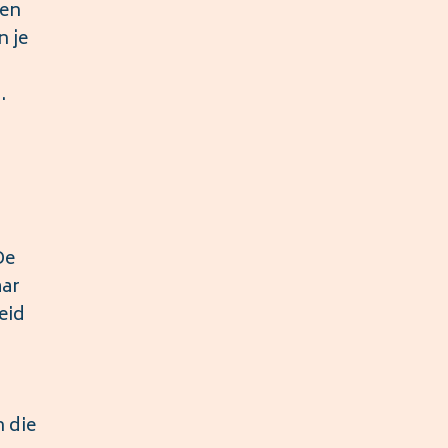
een
 je
.
De
aar
eid
 die