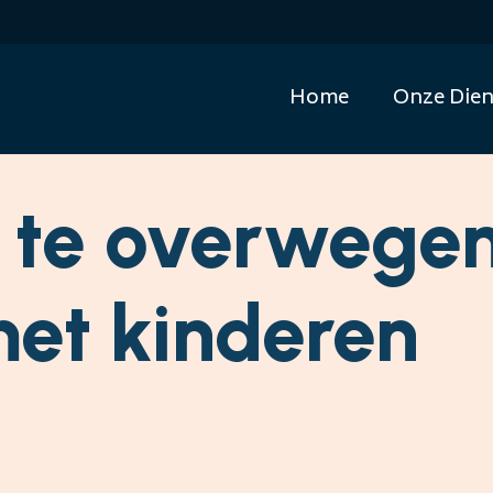
Home
Onze Dien
 te overwege
et kinderen