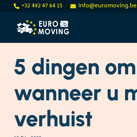
+32 492 47 64 15
info@euromoving.be
5 dingen om
wanneer u m
verhuist