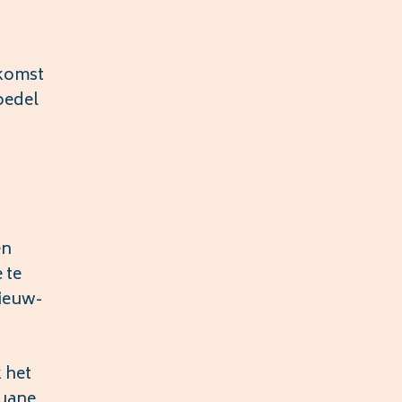
nkomst
oedel
en
 te
Nieuw-
k het
ouane