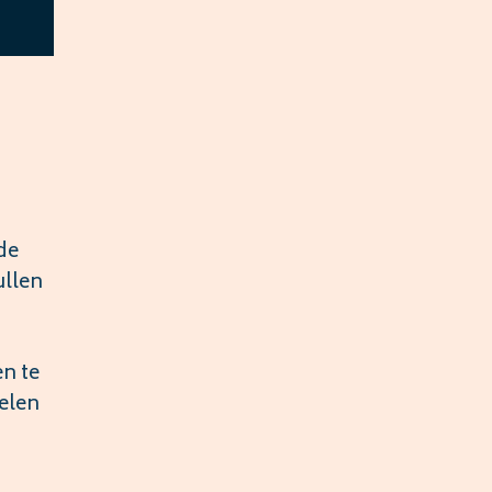
de
ullen
n te
elen