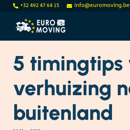
+32 492 47 64 15
info@euromoving.be
5 timingtips
verhuizing n
buitenland