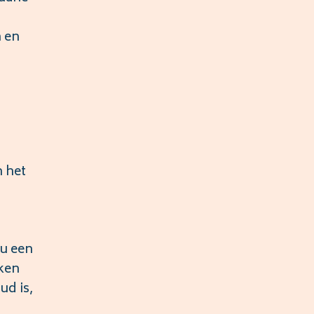
 en
 het
 u een
eken
ud is,