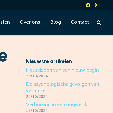
sten
Over ons
Blog
Contact
e
Nieuwste artikelen
Het seizoen van een nieuw begin
29/10/2024
De psychologische gevolgen van
verhuizen
22/10/2024
Verhuizing in een oogwenk
15/10/2024