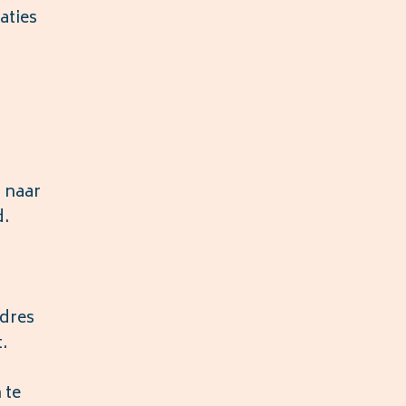
aties
 naar
d.
adres
.
 te