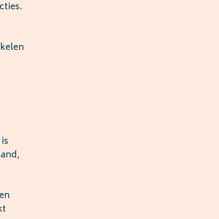
cties.
akelen
is
land,
een
kt