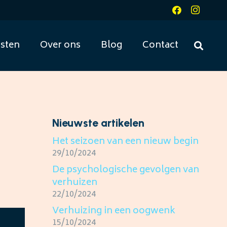
sten
Over ons
Blog
Contact
Nieuwste artikelen
Het seizoen van een nieuw begin
29/10/2024
De psychologische gevolgen van
verhuizen
22/10/2024
Verhuizing in een oogwenk
15/10/2024