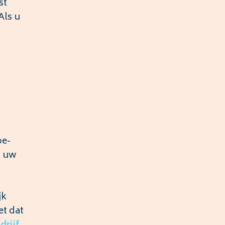
st
Als u
oe-
s uw
jk
et dat