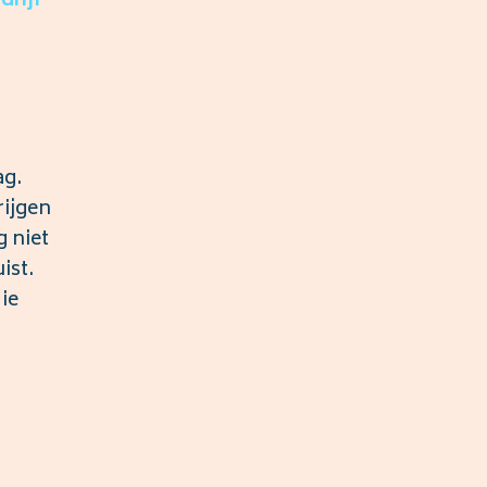
drijf
ag.
rijgen
g niet
ist.
ie