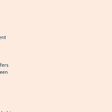
ent
fers
 een