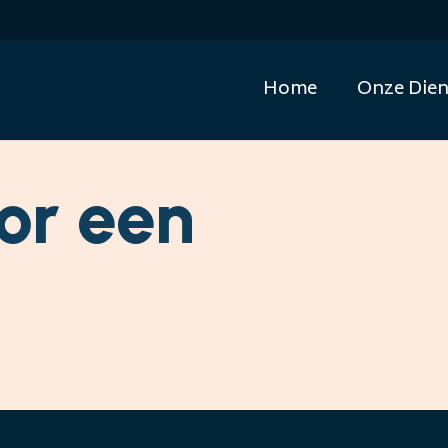
Home
Onze Dien
or een