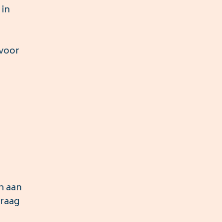
 in
 voor
n aan
graag