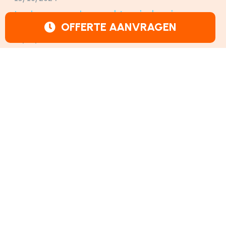
Je nieuwe woning wacht op je: ben je er
klaar voor?
OFFERTE AANVRAGEN
08/10/2024
Een vlekkeloze organisatie
01/10/2024