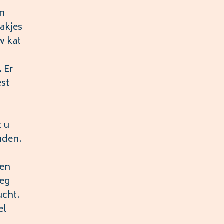
an
akjes
w kat
. Er
est
t u
uden.
een
oeg
ucht.
el