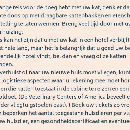
lange reis voor de boeg hebt met uw kat, denk er d
grote doos op met draagbare kattenbakken en etensb
elling te laten wennen. Breng veel tijd door met u
rhuizing.
 kan het zijn dat u met uw kat in een hotel verblijft
et hele land, maar het is belangrijk dat u goed uw b
iendelijk hotel vindt, bel dan en vraag of ze katten
engen.
 verhuist of naar uw nieuwe huis moet vliegen, kun
a logistieke aspecten waar u rekening mee moet ho
n die katten toestaat in de cabine te reizen en een
ldoet. (De Veterinary Centers of America beveelt 
der vliegtuigstoelen past). ) Boek uw tickets zo vr
 beperken het aantal toegestane huisdieren per vl
w huisdier, een gezondheidscertificaat en eventue