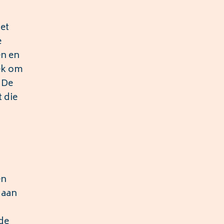
et
e
en en
ek om
 De
 die
en
 aan
 de