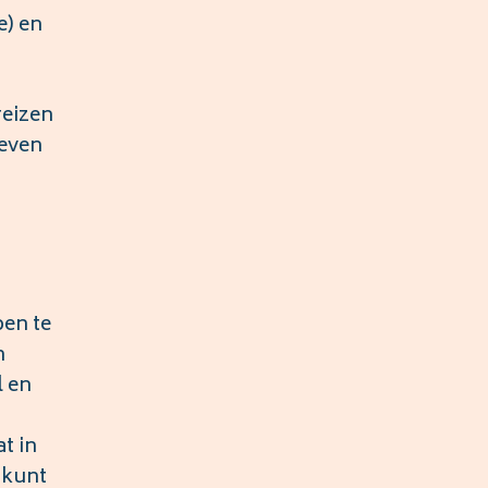
e) en
reizen
geven
pen te
n
l en
t in
 kunt