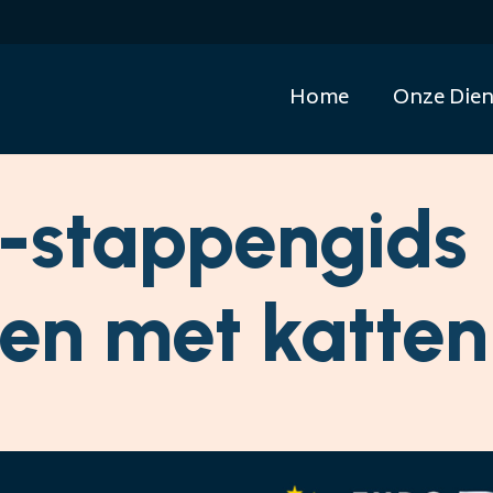
Home
Onze Dien
6-stappengids
zen met katten