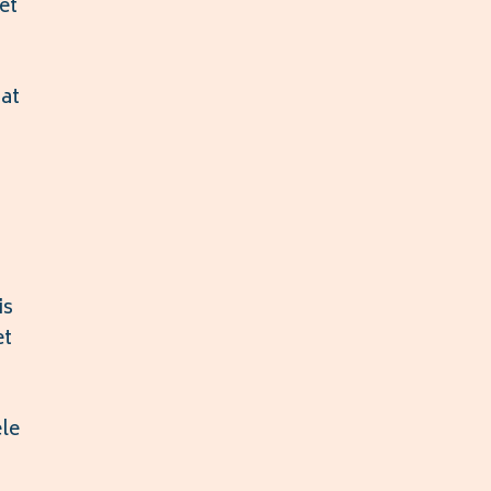
et
aat
is
et
le