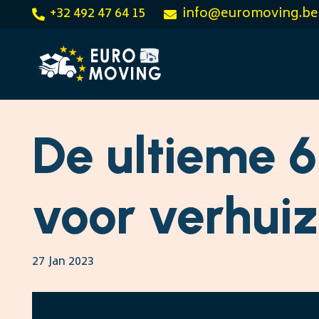
+32 492 47 64 15
info@euromoving.be
De ultieme 
voor verhui
27 Jan 2023