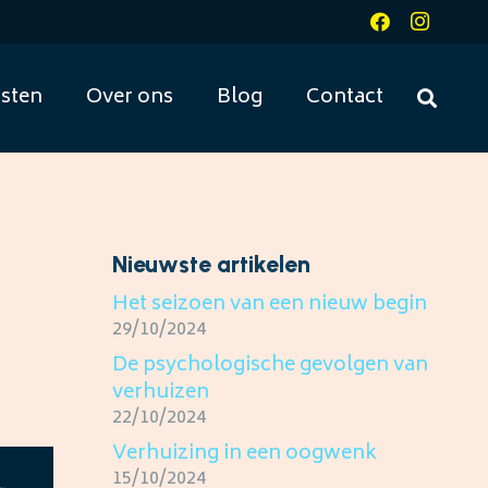
sten
Over ons
Blog
Contact
Nieuwste artikelen
Het seizoen van een nieuw begin
29/10/2024
De psychologische gevolgen van
verhuizen
22/10/2024
Verhuizing in een oogwenk
15/10/2024