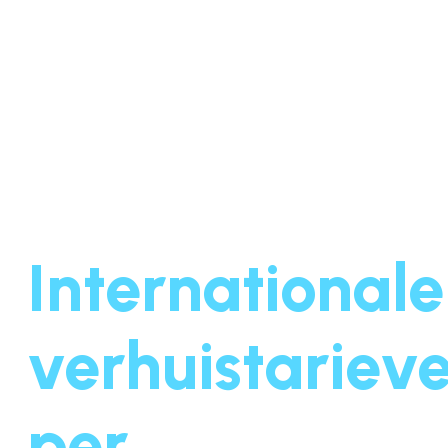
Internationale
verhuistariev
per