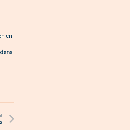
en en
jdens
nt
ds