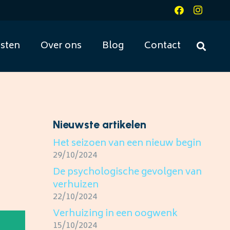
sten
Over ons
Blog
Contact
Nieuwste artikelen
Het seizoen van een nieuw begin
29/10/2024
De psychologische gevolgen van
verhuizen
22/10/2024
Verhuizing in een oogwenk
15/10/2024