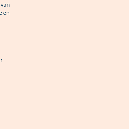
 van
e en
r