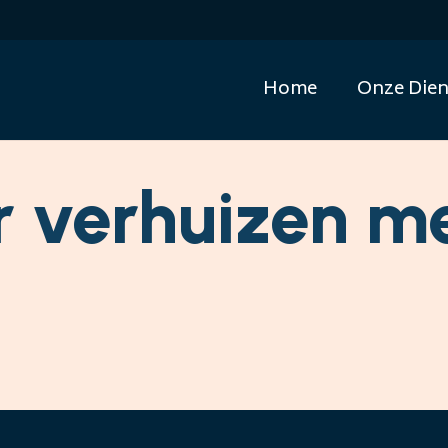
Home
Onze Dien
r verhuizen m