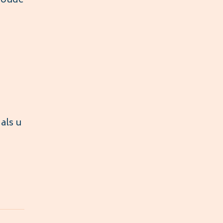
w oude
 als u