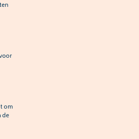
ten
 voor
bt om
n de