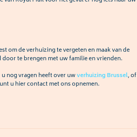
e van Royal Mail voor het geval er nog iets naar u
best om de verhuizing te vergeten en maak van de
 door te brengen met uw familie en vrienden.
ls u nog vragen heeft over uw
verhuizing
Brussel
, of
kunt u hier contact met ons opnemen.