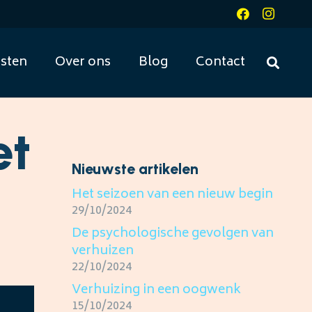
sten
Over ons
Blog
Contact
et
Nieuwste artikelen
Het seizoen van een nieuw begin
29/10/2024
De psychologische gevolgen van
verhuizen
22/10/2024
Verhuizing in een oogwenk
15/10/2024