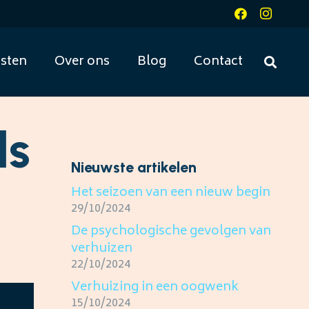
sten
Over ons
Blog
Contact
ls
Nieuwste artikelen
Het seizoen van een nieuw begin
29/10/2024
De psychologische gevolgen van
verhuizen
22/10/2024
Verhuizing in een oogwenk
15/10/2024