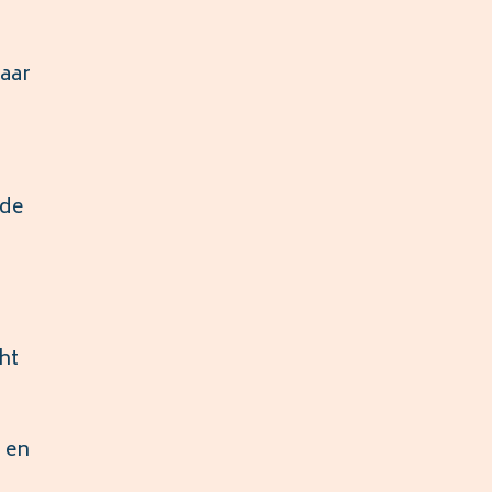
kaar
 de
ht
 en