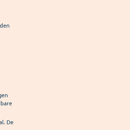
nden
gen
kbare
al. De