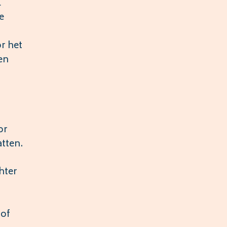
l
e
r het
en
or
atten.
hter
 of