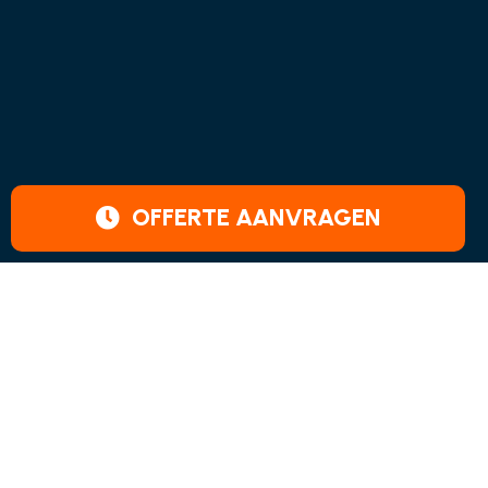
OFFERTE AANVRAGEN
Bij verhuisbedrijf
Euromoving eenvoudig uw
verhuizing snel en voordelig
geregeld!
Home